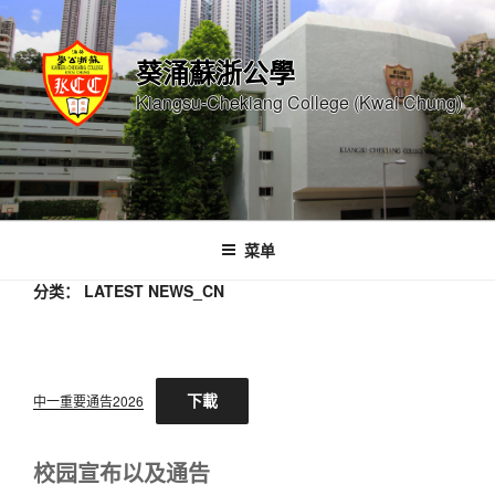
跳
至
葵涌蘇浙公學
内
容
Kiangsu-Chekiang College (Kwai Chung)
菜单
分类：
LATEST NEWS_CN
下載
中一重要通告2026
校园宣布以及通告