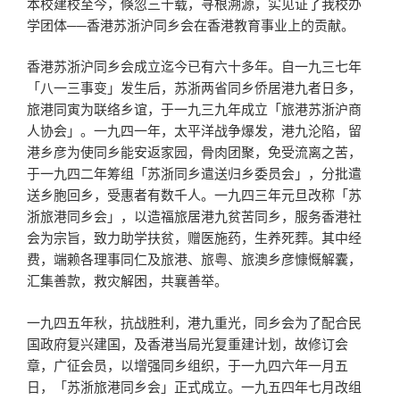
本校建校至今，倏忽三十载，寻根溯源，实见证了我校办
学团体──香港苏浙沪同乡会在香港教育事业上的贡献。
香港苏浙沪同乡会成立迄今已有六十多年。自一九三七年
「八一三事变」发生后，苏浙两省同乡侨居港九者日多，
旅港同寅为联络乡谊，于一九三九年成立「旅港苏浙沪商
人协会」。一九四一年，太平洋战争爆发，港九沦陷，留
港乡彦为使同乡能安返家园，骨肉团聚，免受流离之苦，
于一九四二年筹组「苏浙同乡遣送归乡委员会」，分批遣
送乡胞回乡，受惠者有数千人。一九四三年元旦改称「苏
浙旅港同乡会」，以造福旅居港九贫苦同乡，服务香港社
会为宗旨，致力助学扶贫，赠医施药，生养死葬。其中经
费，端赖各理事同仁及旅港、旅粤、旅澳乡彦慷慨解囊，
汇集善款，救灾解困，共襄善举。
一九四五年秋，抗战胜利，港九重光，同乡会为了配合民
国政府复兴建国，及香港当局光复重建计划，故修订会
章，广征会员，以增强同乡组织，于一九四六年一月五
日，「苏浙旅港同乡会」正式成立。一九五四年七月改组