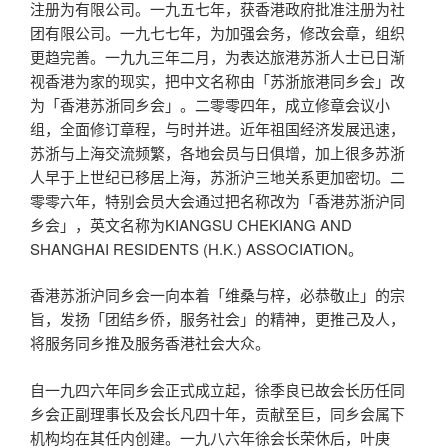
注册为有限公司。一九五七年，获香港政府批准注册为社
团有限公司。一九七七年，为加强会务，修改会章，组织
更趋完善。一九九三年二月，为表达旅港苏浙人士已日渐
视香港为家的现实，把中文名称由「苏浙旅港同乡会」改
为「香港苏浙同乡会」。二零零四年，成立修章会议小
组，全面修订章程，与时并进。近年祖国经济发展迅速，
苏浙与上海交流频繁，各地会员与日俱增，加上很多苏浙
人早于上世纪已移居上海，苏浙沪三地关系更加密切。二
零零六年，特别会员大会通过把名称改为「香港苏浙沪同
乡会」，英文名称为KIANGSU CHEKIANG AND
SHANGHAI RESIDENTS (H.K.) ASSOCIATION。
香港苏浙沪同乡会一向本着「维桑与梓，必恭敬止」的宗
旨，发扬「团结乡侨，服务社会」的精神，更推己及人，
将服务同乡推及服务香港社会大众。
自一九四六年同乡会正式成立起，徐季良已故会长历任同
乡会正副理事长及会长凡四十年，贡献至巨，同乡会属下
机构均在其任内创建。一九八六年徐会长荣休后，叶庚