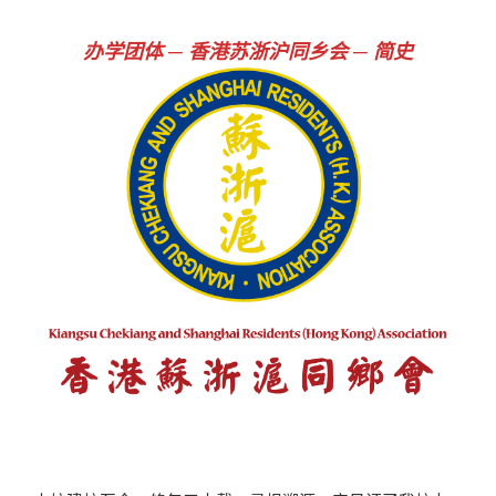
办学团体 ─ 香港苏浙沪同乡会
─ 简史