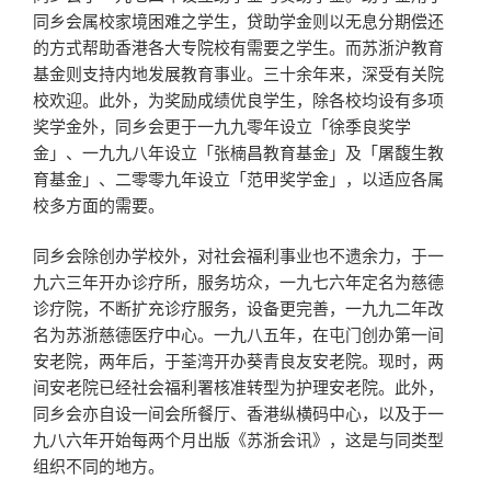
同乡会属校家境困难之学生，贷助学金则以无息分期偿还
的方式帮助香港各大专院校有需要之学生。而苏浙沪教育
基金则支持内地发展教育事业。三十余年来，深受有关院
校欢迎。此外，为奖励成绩优良学生，除各校均设有多项
奖学金外，同乡会更于一九九零年设立「徐季良奖学
金」、一九九八年设立「张楠昌教育基金」及「屠馥生教
育基金」、二零零九年设立「范甲奖学金」，以适应各属
校多方面的需要。
同乡会除创办学校外，对社会福利事业也不遗余力，于一
九六三年开办诊疗所，服务坊众，一九七六年定名为慈德
诊疗院，不断扩充诊疗服务，设备更完善，一九九二年改
名为苏浙慈德医疗中心。一九八五年，在屯门创办第一间
安老院，两年后，于荃湾开办葵青良友安老院。现时，两
间安老院已经社会福利署核准转型为护理安老院。此外，
同乡会亦自设一间会所餐厅、香港纵横码中心，以及于一
九八六年开始每两个月出版《苏浙会讯》，这是与同类型
组织不同的地方。