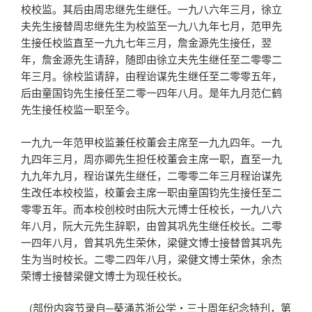
校校监。其后由周忠继先生继任。一九八六年三月，徐立
夫先生接替周忠继先生为校监至一九八九年七月，范甲先
生接任校监直至一九九七年三月，詹金源先生接任，翌
年，詹金源先生请辞，随即由徐立夫先生继任至二零零二
年三月。徐校监请辞，由程诒谋先生继任至二零零五年，
后由童国钧先生接任至二零一四年八月。是年九月范仁鹤
先生接任校监一职至今。
一九九一年范甲校监兼任校董会主席至一九九四年。一九
九四年三月，周亦卿先生担任校董会主席一职，直至一九
九九年九月，程诒谋先生继任，二零零二年三月程诒谋先
生改任本校校监，校董会主席一职由童国钧先生接任至二
零零五年。而本校创校时由阮大元博士任校长，一九八六
年八月，阮大元先生辞职，由曾其巩先生继任校长。二零
一四年八月，曾其巩先生荣休，梁健文博士接替曾其巩先
生为当时校长。二零二四年八月，梁健文博士荣休，余杰
荣博士接替梁健文博士为现任校长。
(部份内容节录自─葵涌苏浙公学‧三十周年纪念特刋，第