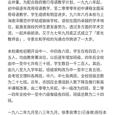
业并重。为配合政府推行母语教学计划，一九九八年起，
初中级逐年改用母语教学，至二零零零年初中课程全面采
用母语教学，学生成绩有明显进步。九六年六月本校与上
海南洋模范中学结成姊妹学校，该校在国内卓越的学术地
位，能激发我校的师生更发奋努力，透过多方面的学术交
流，一起并肩前进。又于九七年九月底正式成立了「家长
教师会」，令家长和学校的沟通合作跨进了一大步。
本校建校初期开设中一、中四各六班，学生仅有四百八十
五人，均由教育署派位，以后逐年增加班级，四年后全校
由中一至中七共有三十班，学生数目一千二百人。其后，
由九八至九九学年起，班级架构改为中一至中三各五班，
会考班文理科各两班，中六、中七各两班，全校班级总数
为二十七班。近年，亦因应全港适龄人数下降及推行新高
中课程改革，由二零零九年起，中一级改为四班，至二零
一四年全校中一至中六级每级各四班，班级总数为二十四
班。
一九八二年九月至八三年九月，徐季良博士(已身故)担任本