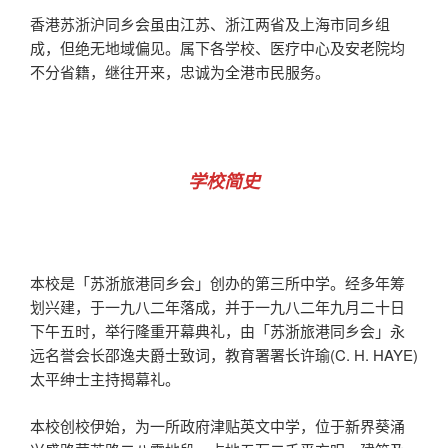
香港苏浙沪同乡会虽由江苏、浙江两省及上海市同乡组
成，但绝无地域偏见。属下各学校、医疗中心及安老院均
不分省籍，继往开来，忠诚为全港市民服务。
学校简史
本校是「苏浙旅港同乡会」创办的第三所中学。经多年筹
划兴建，于一九八二年落成，并于一九八二年九月二十日
下午五时，举行隆重开幕典礼，由「苏浙旅港同乡会」永
远名誉会长邵逸夫爵士致词，教育署署长许瑜(C. H. HAYE)
太平绅士主持揭幕礼。
本校创校伊始，为一所政府津贴英文中学，位于新界葵涌