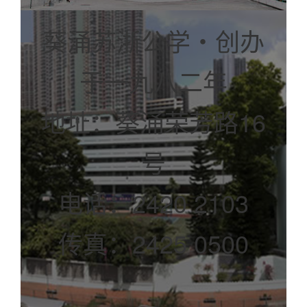
葵涌苏浙公学‧创办
于一九八二年
地址：葵涌荣芳路16
号
电话：2420 2103
传真：2425 0500