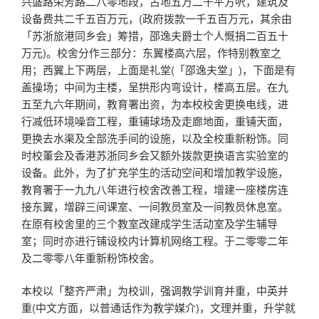
兴盛路荣芳路二八零地段，占地五万二千平方呎，建筑及
设备费共二千五百万元，(政府拨款一千五百万元，其余由
「苏浙旅港同乡会」筹措，邵逸夫爵士个人慨捐二百五十
万元)。校舍分作三部分：东翼楼高六层，作特别教室之
用；西翼上下两层，上面是礼堂(「邵逸夫堂」)，下面是有
盖操场；中间为主楼，呈拱形内弯设计，楼高五层。在九
五至九六年期间，教育署出资，为本校校舍更换电线，进
行减低环境噪音工程，重铺球场及走廊地面，重铺天面，
更换去水渠及全部洗手间的设施，以及全校重新粉饰。同
时校董会及香港苏浙同乡会又额外拨款更换语言实验室的
设备。此外，为了扩充学生的活动空间和增加教学设施，
教育署于一九九八年进行校舍改善工程，增建一座楼房连
接东翼，增辟三间课室、一间教员室及一间教员休息室。
在原有校舍里的三个教室改建成学生活动室及学生辅导
室；同时亦进行铺设校内计算机网络工程。于二零零二年
及二零零八年重新粉饰校舍。
本校以「整齐严肃」为校训，强调教学训育并重，中英并
重(中文方面，以普通话作为教学媒介)，文理并重，升学就