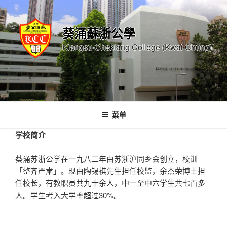
跳
至
葵涌蘇浙公學
内
容
Kiangsu-Chekiang College (Kwai Chung)
菜单
学校简介
葵涌苏浙公学在一九八二年由苏浙沪同乡会创立，校训
「整齐严肃」。现由陶锡褀先生担任校监，余杰荣博士担
任校长，有教职员共九十余人，中一至中六学生共七百多
人。学生考入大学率超过30%。