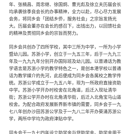
年、张楠昌、周忠继、徐国炯、曹光彪及徐立夫历届会长
均承袭徐季良会长的办事精神，全力以赴，尽心尽力发展
会务，将同乡会「团结乡侨，服务社会」之宗旨发扬光
大。历届会董亦在会长的感召下，出钱出力，以回馈社会
的精神及贯彻同乡会的宗旨而努力。
同乡会共创办了四所学校，其中三所为中学，一所为小学
暨幼儿园。苏浙小学，创立于一九五三年，后于一九九三
年及一九九九年分别开办国际班及幼儿园。以普通话为教
学语言是苏浙小学的教学特色之一，是创本港学校以普通
话为教学媒介的先河，此后便成为同乡会各属校之教学传
统。苏浙公学成立于一九五八年，现为一所政府直接资助
中学。苏浙小学开办时校舍在北角道，后迁入现址清华
街；苏浙公学开办时在北角清华街，后迁入北角宝马山道
校舍。为配合政府发展新界新市镇的需要，同乡会于一九
七八年创办沙田苏浙公学及于一九八二年开办葵涌苏浙公
学，两所中学均为政府津贴中学。
同乡会于一九七四年设立助学金与贷助学金。助学金用于