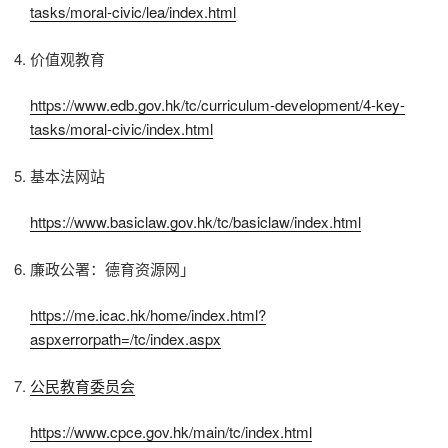
tasks/moral-civic/lea/index.html
价值观教育
https://www.edb.gov.hk/tc/curriculum-development/4-key-
tasks/moral-civic/index.html
基本法网站
https://www.basiclaw.gov.hk/tc/basiclaw/index.html
廉政公署：德育资源网」
https://me.icac.hk/home/index.html?
aspxerrorpath=/tc/index.aspx
公民教育委员会
https://www.cpce.gov.hk/main/tc/index.html