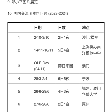
9. 邓小平图片展览
10. 国内交流团资料回顾 (2023-2024)
日期
日数
地点
1
2/10-3/10
2日1夜
澳门/横琴
上海民办南
2
14/11-18/11
5日4夜
洋模范中学
OLE Day
3
即日来回
澳门
(24/11)
4
28/3-2/4
6日5夜
宁波
福建、厦门
5
26/6-29/6
4日3夜
华侨大学
6
27/6-28/6
2日1夜
惠州