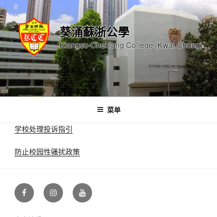
跳
至
葵涌蘇浙公學
内
容
Kiangsu-Chekiang College (Kwai Chung)
菜单
学校处理投诉指引
防止校园性骚扰政策
Facebook
Instagram
Youtube