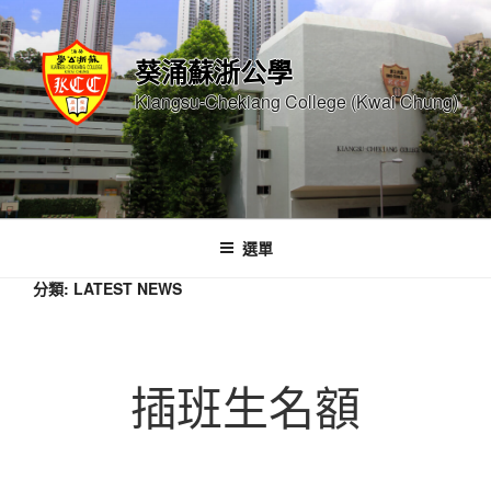
跳
至
葵涌蘇浙公學
內
容
Kiangsu-Chekiang College (Kwai Chung)
選單
分類:
LATEST NEWS
插班生名額