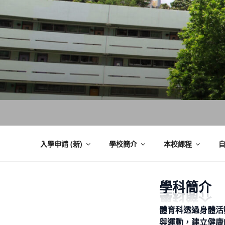
跳
至
內
容
入學申請 (新)
學校簡介
本校課程
學科簡介
體育科透過身體活
與運動，建立健康