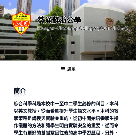
跳
至
葵涌蘇浙公學
內
容
Kiangsu-Chekiang College (Kwai Chung)
選單
簡介
綜合科學科是本校中一至中二學生必修的科目，本科
以英文教授，從而希望提升學生語文水平。本科的教
學策略是講授與實驗並重的，從初中開始培養學生操
作儀器的方法和讓學生明白實驗安全的重要，從而令
學生有更好的基礎鞏固往後的高中學習歷程。另外，