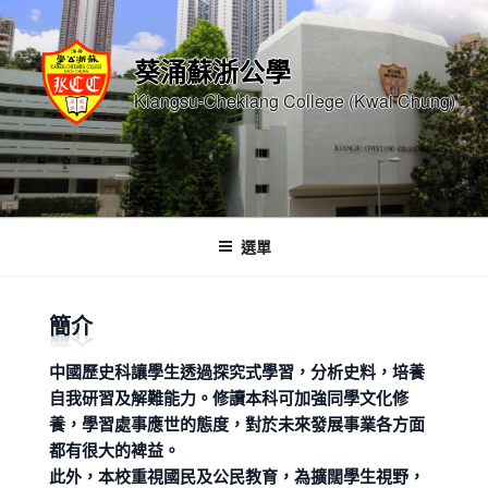
跳
至
葵涌蘇浙公學
內
容
Kiangsu-Chekiang College (Kwai Chung)
選單
簡介
中國歷史科讓學生透過探究式學習，分析史料，培養
自我研習及解難能力。修讀本科可加強同學文化修
養，學習處事應世的態度，對於未來發展事業各方面
都有很大的裨益。
此外，本校重視國民及公民教育，為擴闊學生視野，