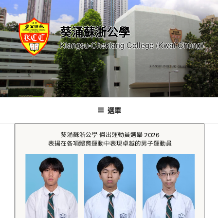
跳
至
葵涌蘇浙公學
內
容
Kiangsu-Chekiang College (Kwai Chung)
選單