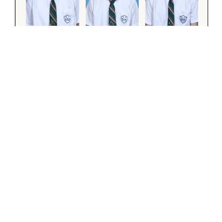
我要投票
分
SUSPEND
類